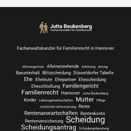
a
c
h
:
Fachanwaltskanzlei für Familienrecht in Hannover
Alleinerziehende
Alleineigentum
Anhörung
Antrag
Barunterhalt
Blitzscheidung
Düsseldorfer Tabelle
Ehe
Eheleute
Ehepartner
Ehescheidung
Familiengericht
Eheschließung
Familienrecht
Hannover
Jutta Beukenberg
Mutter
Kinder
Lebensgemeinschaften
Pflege
Rente
rechtliche Unterstützung
Rentenanwartschaften
Rentenkonto
Scheidung
Rentenversicherung
Scheidungsantrag
Scheidungsberatung