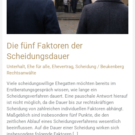
Die fünf Faktoren der
Scheidungsdauer
Unterhalt
,
Ehe für alle
,
Ehevertrag
,
Scheidung
/
Beukenberg
Rechtsanwälte
Viele scheidungswillige Ehegatten möchten bereits im
Erstberatungsgespräch wissen, wie lange ein
Scheidungsverfahren dauert. Eine pauschale Antwort hierauf
ist nicht möglich, da die Dauer bis zur rechtskräftigen
Scheidung von zahlreichen individuellen Faktoren abhängt.
Maßgeblich sind insbesondere fünf Punkte, die den
zeitlichen Ablauf eines Scheidungsverfahrens wesentlich
beeinflussen. Auf die Dauer einer Scheidung wirken sich
insbesondere folgende Faktoren […]