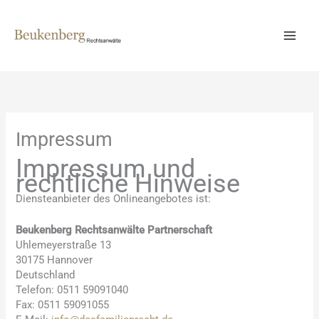
Zum
Inhalt
springen
Impressum
Impressum und
rechtliche Hinweise
Diensteanbieter des Onlineangebotes ist:
Beukenberg Rechtsanwälte Partnerschaft
Uhlemeyerstraße 13
30175 Hannover
Deutschland
Telefon: 0511 59091040
Fax: 0511 59091055