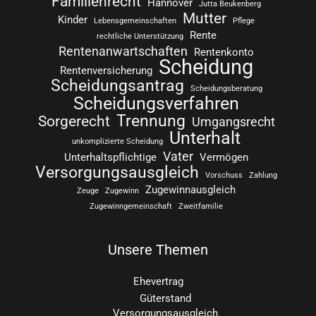
Familienrecht
Hannover
Jutta Beukenberg
Mutter
Kinder
Lebensgemeinschaften
Pflege
Rente
rechtliche Unterstützung
Rentenanwartschaften
Rentenkonto
Scheidung
Rentenversicherung
Scheidungsantrag
Scheidungsberatung
Scheidungsverfahren
Trennung
Sorgerecht
Umgangsrecht
Unterhalt
unkomplizierte Scheidung
Vater
Unterhaltspflichtige
Vermögen
Versorgungsausgleich
Vorschuss
Zahlung
Zugewinnausgleich
Zeuge
Zugewinn
Zugewinngemeinschaft
Zweitfamilie
Unsere Themen
Ehevertrag
Güterstand
Versorgungsausgleich