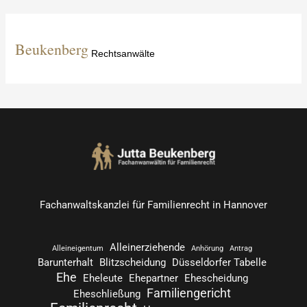
h
e
Beukenberg
Rechtsanwälte
n
n
a
c
h
:
Fachanwaltskanzlei für Familienrecht in Hannover
Alleinerziehende
Alleineigentum
Anhörung
Antrag
Barunterhalt
Blitzscheidung
Düsseldorfer Tabelle
Ehe
Eheleute
Ehepartner
Ehescheidung
Familiengericht
Eheschließung