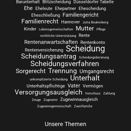
Barunterhalt
Blitzscheidung
Düsseldorfer Tabelle
Ehe
Eheleute
Ehepartner
Ehescheidung
Familiengericht
Eheschließung
Familienrecht
Hannover
Jutta Beukenberg
Mutter
Kinder
Lebensgemeinschaften
Pflege
Rente
rechtliche Unterstützung
Rentenanwartschaften
Rentenkonto
Scheidung
Rentenversicherung
Scheidungsantrag
Scheidungsberatung
Scheidungsverfahren
Trennung
Sorgerecht
Umgangsrecht
Unterhalt
unkomplizierte Scheidung
Vater
Unterhaltspflichtige
Vermögen
Versorgungsausgleich
Vorschuss
Zahlung
Zugewinnausgleich
Zeuge
Zugewinn
Zugewinngemeinschaft
Zweitfamilie
Unsere Themen