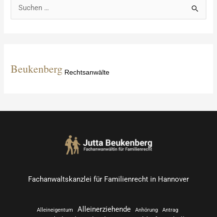
S
u
c
h
e
Beukenberg
Rechtsanwälte
n
n
a
c
h
:
Fachanwaltskanzlei für Familienrecht in Hannover
Alleinerziehende
Alleineigentum
Anhörung
Antrag