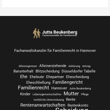
n
a
c
h
:
Fachanwaltskanzlei für Familienrecht in Hannover
Alleinerziehende
Alleineigentum
Anhörung
Antrag
Barunterhalt
Blitzscheidung
Düsseldorfer Tabelle
Ehe
Eheleute
Ehepartner
Ehescheidung
Familiengericht
Eheschließung
Familienrecht
Hannover
Jutta Beukenberg
Mutter
Kinder
Lebensgemeinschaften
Pflege
Rente
rechtliche Unterstützung
Rentenanwartschaften
Rentenkonto