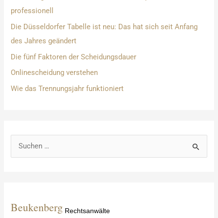
professionell
Die Düsseldorfer Tabelle ist neu: Das hat sich seit Anfang
des Jahres geändert
Die fünf Faktoren der Scheidungsdauer
Onlinescheidung verstehen
Wie das Trennungsjahr funktioniert
S
u
c
h
e
Beukenberg
Rechtsanwälte
n