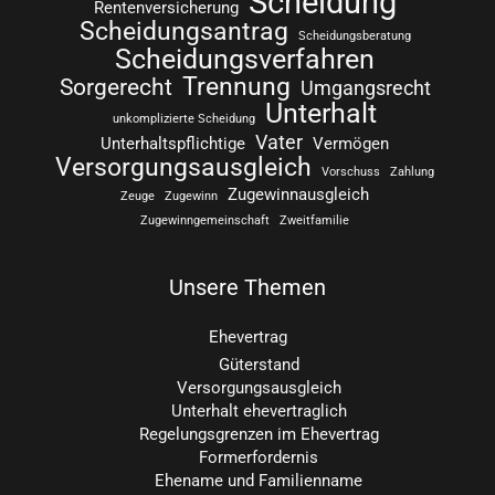
Scheidung
Rentenversicherung
Scheidungsantrag
Scheidungsberatung
Scheidungsverfahren
Trennung
Sorgerecht
Umgangsrecht
Unterhalt
unkomplizierte Scheidung
Vater
Unterhaltspflichtige
Vermögen
Versorgungsausgleich
Vorschuss
Zahlung
Zugewinnausgleich
Zeuge
Zugewinn
Zugewinngemeinschaft
Zweitfamilie
Unsere Themen
Ehevertrag
Güterstand
Versorgungsausgleich
Unterhalt ehevertraglich
Regelungsgrenzen im Ehevertrag
Formerfordernis
Ehename und Familienname