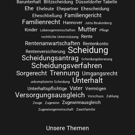
Barunterhalt
Blitzscheidung
Düsseldorfer Tabelle
Ehe
Eheleute
Ehepartner
Ehescheidung
Familiengericht
Eheschließung
Familienrecht
Hannover
Jutta Beukenberg
Mutter
Kinder
Lebensgemeinschaften
Pflege
Rente
rechtliche Unterstützung
Rentenanwartschaften
Rentenkonto
Scheidung
Rentenversicherung
Scheidungsantrag
Scheidungsberatung
Scheidungsverfahren
Trennung
Sorgerecht
Umgangsrecht
Unterhalt
unkomplizierte Scheidung
Vater
Unterhaltspflichtige
Vermögen
Versorgungsausgleich
Vorschuss
Zahlung
Zugewinnausgleich
Zeuge
Zugewinn
Zugewinngemeinschaft
Zweitfamilie
Unsere Themen