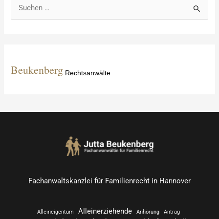
S
u
c
h
e
Beukenberg
Rechtsanwälte
n
n
a
c
h
:
Fachanwaltskanzlei für Familienrecht in Hannover
Alleinerziehende
Alleineigentum
Anhörung
Antrag