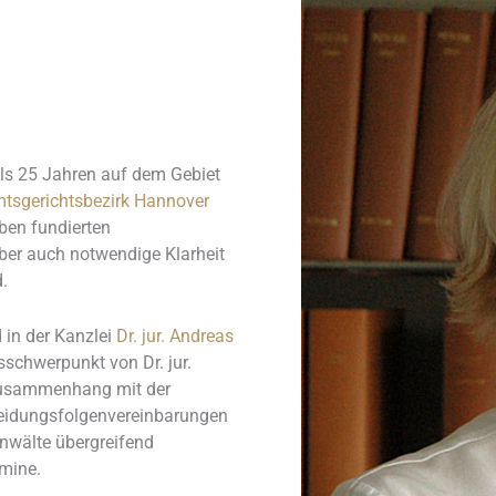
als 25 Jahren auf dem Gebiet
tsgerichtsbezirk Hannover
ben fundierten
er auch notwendige Klarheit
.
 in der Kanzlei
Dr. jur. Andreas
tsschwerpunkt von Dr. jur.
Zusammenhang mit der
heidungsfolgenvereinbarungen
anwälte übergreifend
mine.