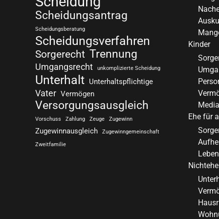
Scheidung
Nache
Scheidungsantrag
Auskun
Scheidungsberatung
Mange
Scheidungsverfahren
Kinder
Trennung
Sorgerecht
Sorge
Umgangsrecht
unkomplizierte Scheidung
Umgan
Unterhalt
Perso
Unterhaltspflichtige
Vater
Vermö
Vermögen
Versorgungsausgleich
Media
Ehe für a
Vorschuss
Zahlung
Zeuge
Zugewinn
Sorge
Zugewinnausgleich
Zugewinngemeinschaft
Aufhe
Zweitfamilie
Leben
Nichtehe
Unter
Verm
Hausr
Wohn