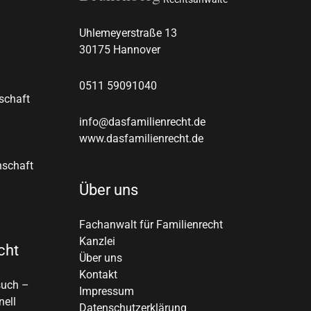
Uhlemeyerstraße 13
30175 Hannover
0511
59091040
schaft
info@dasfamilienrecht.de
www.dasfamilienrecht.de
nschaft
Über uns
Fachanwalt für Familienrecht
Kanzlei
cht
Über uns
Kontakt
such –
Impressum
nell
Datenschutzerklärung