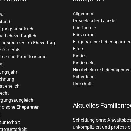
ag
Allgemein
Düsseldorfer Tabelle
stand
Ehe für alle
rgungsausgleich
Ehevertrag
alt ehevertraglich
Eingetragene Lebenspartner
ungsgrenzen im Ehevertrag
Eltern
rfordernis
Kinder
me und Familienname
Kindergeld
ng
Nichteheliche Lebensgemei
ungsjahr
Scheidung
ohnung
Unterhalt
at ehelich
recht
rgungsausgleich
Aktuelles Familienre
ndische Ehepartner
t
Scheidung ohne Anwaltsbe
sunterhalt
unkompliziert und professio
ttenunterhalt