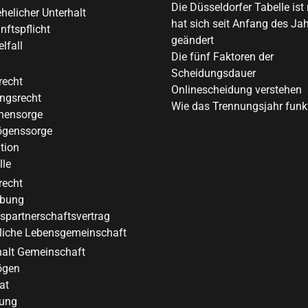
Die Düsseldorfer Tabelle ist
helicher Unterhalt
hat sich seit Anfang des Ja
ftspflicht
geändert
lfall
Die fünf Faktoren der
Scheidungsdauer
recht
Onlinescheidung verstehen
gsrecht
Wie das Trennungsjahr funkt
nensorge
genssorge
tion
lle
recht
bung
spartnerschaftsvertrag
liche Lebensgemeinschaft
halt Gemeinschaft
ögen
at
ung