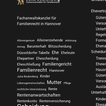
Ehevertr
Güter
Fachanwaltskanzlei für
Verso
Familienrecht in Hannover
Unterh
Regel
Alleinerziehende
Forme
Alleineigentum
Anhörung
Ehena
Barunterhalt
Blitzscheidung
Antrag
Scheidu
Ehe
Düsseldorfer Tabelle
Eheleute
Trenn
Ehepartner
Ehescheidung
Familiengericht
Ehew
Eheschließung
Familienrecht
Hausr
Hannover
Güter
Kinder
Jutta Beukenberg
Verso
Mutter
Lebensgemeinschaften
Pflege
Auslä
Rente
rechtliche Unterstützung
Unterhal
Rentenanwartschaften
Kinde
Rentenkonto
Rentenversicherung
Ehega