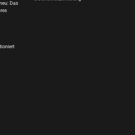
 neu: Das
hres
ioniert