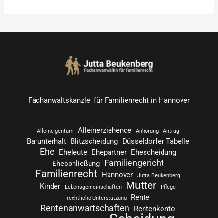
n
a
c
h
:
Fachanwaltskanzlei für Familienrecht in Hannover
Alleinerziehende
Alleineigentum
Anhörung
Antrag
Barunterhalt
Blitzscheidung
Düsseldorfer Tabelle
Ehe
Eheleute
Ehepartner
Ehescheidung
Familiengericht
Eheschließung
Familienrecht
Hannover
Jutta Beukenberg
Mutter
Kinder
Lebensgemeinschaften
Pflege
Rente
rechtliche Unterstützung
Rentenanwartschaften
Rentenkonto