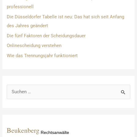
professionell
Die Düsseldorfer Tabelle ist neu: Das hat sich seit Anfang
des Jahres geändert
Die fünf Faktoren der Scheidungsdauer
Onlinescheidung verstehen
Wie das Trennungsjahr funktioniert
S
u
c
h
e
Beukenberg
Rechtsanwälte
n