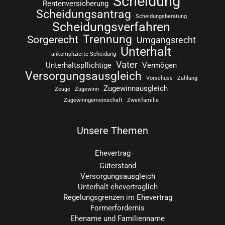
Scheidung
Rentenversicherung
Scheidungsantrag
Scheidungsberatung
Scheidungsverfahren
Trennung
Sorgerecht
Umgangsrecht
Unterhalt
unkomplizierte Scheidung
Vater
Unterhaltspflichtige
Vermögen
Versorgungsausgleich
Vorschuss
Zahlung
Zugewinnausgleich
Zeuge
Zugewinn
Zugewinngemeinschaft
Zweitfamilie
Unsere Themen
Ehevertrag
Güterstand
Versorgungsausgleich
Unterhalt ehevertraglich
Regelungsgrenzen im Ehevertrag
Formerfordernis
Ehename und Familienname