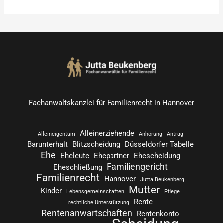
n
a
c
h
:
Fachanwaltskanzlei für Familienrecht in Hannover
Alleinerziehende
Alleineigentum
Anhörung
Antrag
Barunterhalt
Blitzscheidung
Düsseldorfer Tabelle
Ehe
Eheleute
Ehepartner
Ehescheidung
Familiengericht
Eheschließung
Familienrecht
Hannover
Jutta Beukenberg
Mutter
Kinder
Lebensgemeinschaften
Pflege
Rente
rechtliche Unterstützung
Rentenanwartschaften
Rentenkonto