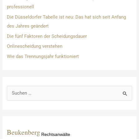
professionell
Die Düsseldorfer Tabelle ist neu: Das hat sich seit Anfang
des Jahres geändert
Die fünf Faktoren der Scheidungsdauer
Onlinescheidung verstehen
Wie das Trennungsjahr funktioniert
S
u
c
h
e
Beukenberg
Rechtsanwälte
n