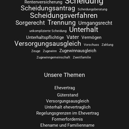
Scheidung
Rentenversicherung
Scheidungsantrag
Scheidungsberatung
Scheidungsverfahren
Trennung
Sorgerecht
Umgangsrecht
Unterhalt
unkomplizierte Scheidung
Vater
Unterhaltspflichtige
Vermögen
Versorgungsausgleich
Vorschuss
Zahlung
Zugewinnausgleich
Zeuge
Zugewinn
Zugewinngemeinschaft
Zweitfamilie
Unsere Themen
Ehevertrag
Güterstand
Versorgungsausgleich
Unterhalt ehevertraglich
Regelungsgrenzen im Ehevertrag
Formerfordernis
Ehename und Familienname