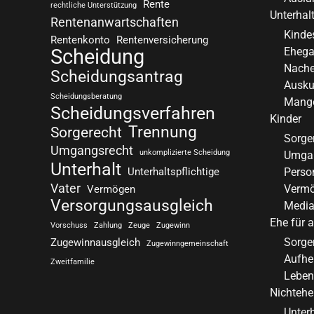
Rente
rechtliche Unterstützung
Unterhal
Rentenanwartschaften
Kinde
Rentenkonto
Rentenversicherung
Ehega
Scheidung
Nache
Scheidungsantrag
Auskun
Scheidungsberatung
Mange
Scheidungsverfahren
Kinder
Trennung
Sorgerecht
Sorge
Umgangsrecht
unkomplizierte Scheidung
Umgan
Unterhalt
Perso
Unterhaltspflichtige
Vater
Vermö
Vermögen
Versorgungsausgleich
Media
Ehe für a
Vorschuss
Zahlung
Zeuge
Zugewinn
Sorge
Zugewinnausgleich
Zugewinngemeinschaft
Aufhe
Zweitfamilie
Leben
Nichtehe
Unter