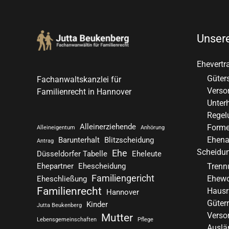
Unser
Ehevertr
Güter
Fachanwaltskanzlei für
Verso
Familienrecht in Hannover
Unterh
Regel
Alleinerziehende
Forme
Alleineigentum
Anhörung
Ehena
Barunterhalt
Blitzscheidung
Antrag
Scheidu
Ehe
Düsseldorfer Tabelle
Eheleute
Trenn
Ehepartner
Ehescheidung
Familiengericht
Ehew
Eheschließung
Familienrecht
Hausr
Hannover
Güter
Kinder
Jutta Beukenberg
Verso
Mutter
Lebensgemeinschaften
Pflege
Auslä