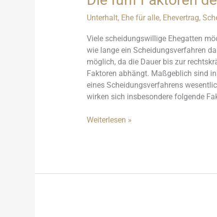
Unterhalt
,
Ehe für alle
,
Ehevertrag
,
Sch
Viele scheidungswillige Ehegatten mö
wie lange ein Scheidungsverfahren dau
möglich, da die Dauer bis zur rechtskr
Faktoren abhängt. Maßgeblich sind ins
eines Scheidungsverfahrens wesentlic
wirken sich insbesondere folgende Fak
Die
Weiterlesen »
fünf
Faktoren
der
Scheidungsdauer