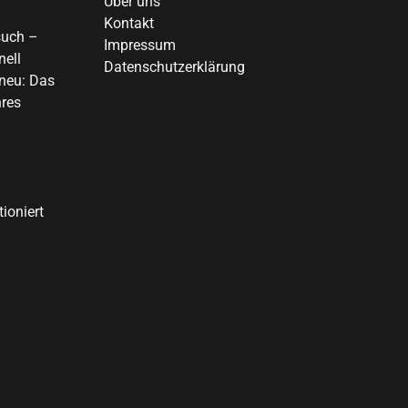
Über uns
Kontakt
such –
Impressum
nell
Datenschutzerklärung
 neu: Das
hres
ioniert