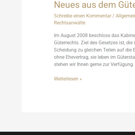
Neues aus dem Güte
Schreibe einen Kommentar
/
Allgemei
Rechtsanwälte
Im August 2008 beschloss das Kabinet
Güterrechts. Ziel des Gesetzes ist, di
Scheidung zu gleichen Teilen auf die E
ohne Ehevertrag, sie leben im Güters
stehen wir Ihnen gerne zur Verfügung.
Neues
Weiterlesen »
aus
dem
Güterrecht
der
Ehe