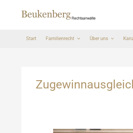
Zum
Inhalt
springen
Start
Familienrecht
Über uns
Kanz
Zugewinnausgleic