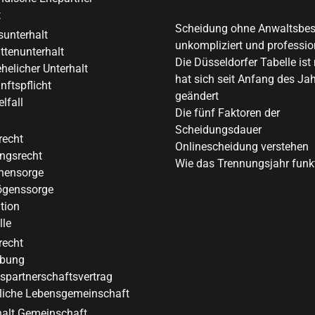
t
Scheidung ohne Anwaltsbe
sunterhalt
unkompliziert und professio
ttenunterhalt
Die Düsseldorfer Tabelle ist
helicher Unterhalt
hat sich seit Anfang des Ja
ftspflicht
geändert
lfall
Die fünf Faktoren der
Scheidungsdauer
recht
Onlinescheidung verstehen
gsrecht
Wie das Trennungsjahr funkt
nensorge
genssorge
tion
lle
recht
bung
spartnerschaftsvertrag
liche Lebensgemeinschaft
halt Gemeinschaft