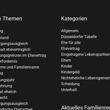
e Themen
Kategorien
ag
Allgemein
Düsseldorfer Tabelle
stand
Ehe für alle
rgungsausgleich
Ehevertrag
alt ehevertraglich
Eingetragene Lebenspartner
ungsgrenzen im Ehevertrag
Eltern
rfordernis
Kinder
me und Familienname
Kindergeld
ng
Nichteheliche Lebensgemei
ungsjahr
Scheidung
ohnung
Unterhalt
at ehelich
recht
rgungsausgleich
Aktuelles Familienre
ndische Ehepartner